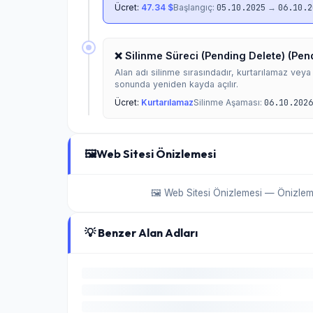
Ücret:
47.34 $
Başlangıç:
05.10.2025
→
06.10.2
❌ Silinme Süreci (Pending Delete) (Pen
Alan adı silinme sırasındadır, kurtarılamaz vey
sonunda yeniden kayda açılır.
Ücret:
Kurtarılamaz
Silinme Aşaması:
06.10.2026
🖼️
Web Sitesi Önizlemesi
🖼️ Web Sitesi Önizlemesi — Önizle
💡 Benzer Alan Adları