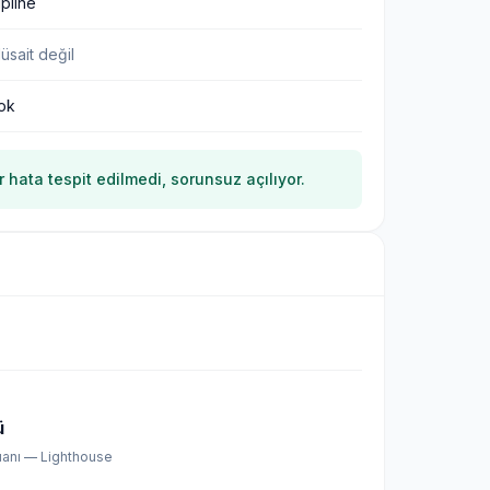
ipline
üsait değil
ok
 hata tespit edilmedi, sorunsuz açılıyor.
ü
anı — Lighthouse