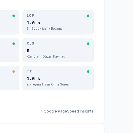
LCP
1.0 s
En Büyük İçerik Boyama
CLS
0
Kümülatif Düzen Kayması
TTI
1.0 s
Etkileşime Hazır Olma Süresi
⚡ Google PageSpeed Insights