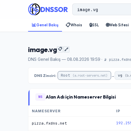
DNSSOR
📊
📋
🔒
🌐
Genel Bakış
Whois
SSL
Web Sitesi
image.vg
📋
🔗
DNS Genel Bakış — 08.08.2026 19:59 ·
📡 pizza.fxdn
Root
vg
DNS Zinciri:
→
(a.root-servers.net)
(b.
Alan Adı için Nameserver Bilgisi
NS
NAMESERVER
IP
192.25
pizza.fxdns.net