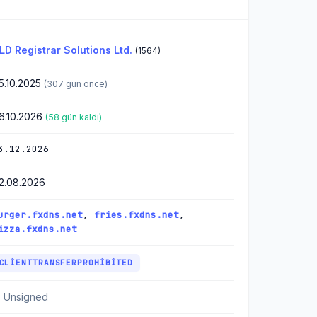
LD Registrar Solutions Ltd.
(1564)
5.10.2025
(307 gün önce)
6.10.2026
(58 gün kaldı)
3.12.2026
2.08.2026
urger.fxdns.net
,
fries.fxdns.net
,
izza.fxdns.net
CLIENTTRANSFERPROHIBITED
 Unsigned