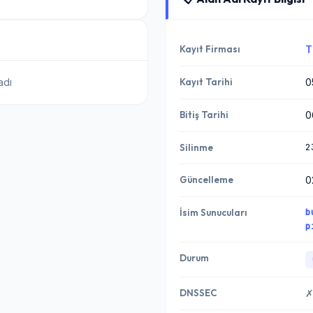
Kayıt Firması
T
adı
Kayıt Tarihi
0
Bitiş Tarihi
0
2
Silinme
Güncelleme
0
b
İsim Sunucuları
p
Durum
DNSSEC
✗