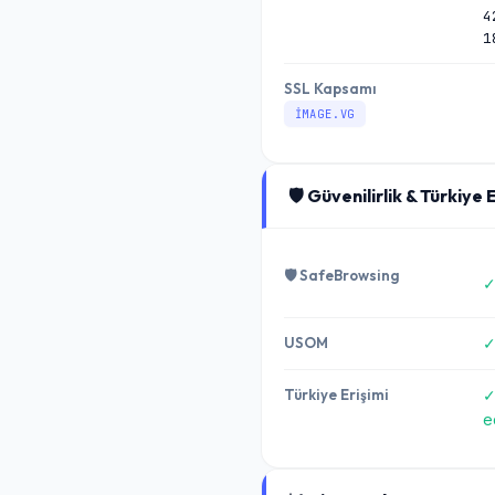
4
1
SSL Kapsamı
IMAGE.VG
🛡️ Güvenilirlik & Türkiye 
🛡️ SafeBrowsing
✓
USOM
✓
Türkiye Erişimi
✓
e