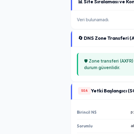
📊 Site Sıralaması ve Kon
Veri bulunamadı.
🔄 DNS Zone Transferi (
🛡️ Zone transferi (AXFR
durum güvenlidir.
Yetki Başlangıcı (
SOA
p
Birincil NS
a
Sorumlu