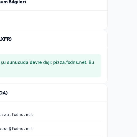
um Bilgileri
AXFR)
) şu sunucuda devre dışı: pizza.fxdns.net. Bu
SOA)
izza.fxdns.net
buse@fxdns.net