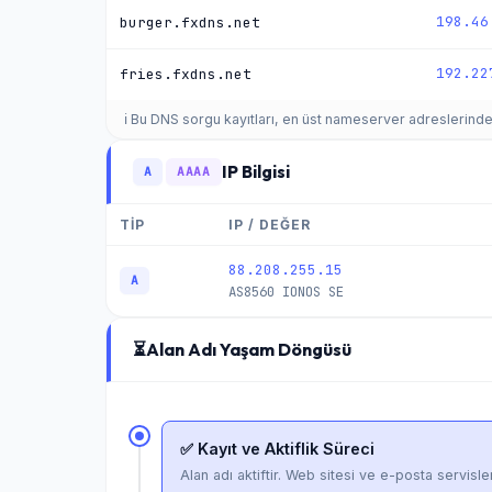
198.46
burger.fxdns.net
192.22
fries.fxdns.net
ℹ️ Bu DNS sorgu kayıtları, en üst nameserver adreslerinden '.
IP Bilgisi
A
AAAA
TİP
IP / DEĞER
88.208.255.15
A
AS8560
IONOS SE
⏳
Alan Adı Yaşam Döngüsü
✅ Kayıt ve Aktiflik Süreci
Alan adı aktiftir. Web sitesi ve e-posta servisler