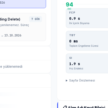
026
94
İYI
FCP
0.9 s
ding Delete)
7 GÜN
İlk İçerik Boyama
a yenilenemez. Süreç
→
13.10.2026
TBT
0 ms
Toplam Engelleme Süresi
SI
1.9 s
me yüklenemedi
Hız Endeksi
Sayfa Önizlemesi
📋 Alan Adı Kayıt Bilgisi