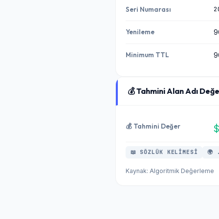
2
Seri Numarası
Yenileme
9
Minimum TTL
9
💰 Tahmini Alan Adı Değe
💰 Tahmini Değer
$
📖 SÖZLÜK KELIMESI
🌍 
Kaynak: Algoritmik Değerleme