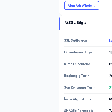
Alan Adı Whois →
🔒 SSL Bilgisi
SSL Sağlayıcısı
L
Düzenleyen Bilgisi
Y
Kime Düzenlendi
i
Başlangıç Tarihi
2
Son Kullanma Tarihi
2
R
İmza Algoritması
7
SHA256 Parmak İzi