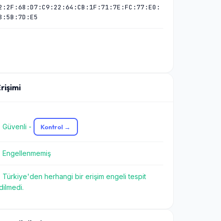
2:2F:68:D7:C9:22:64:CB:1F:71:7E:FC:77:E0:
8:5B:7D:E5
Erişimi
 Güvenli -
Kontrol →
 Engellenmemiş
 Türkiye'den herhangi bir erişim engeli tespit
dilmedi.