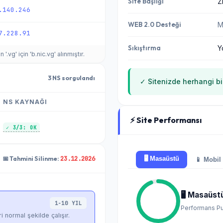
Site Başlığı
Z
.140.246
WEB 2.0 Desteği
M
7.228.91
Sıkıştırma
Y
vg' için 'b.nic.vg' alınmıştır.
3 NS sorgulandı
✓ Sitenizde herhangi bir
NS KAYNAĞI
⚡ Site Performansı
✓ 3/3: OK
23.12.2026
📅 Tahmini Silinme:
🖥️ Masaüstü
📱 Mobil
🖥️ Masaüst
1-10 YIL
Performans Pu
i normal şekilde çalışır.