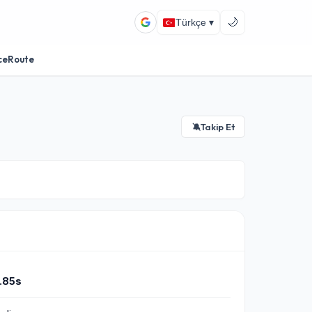
🌙
Türkçe ▾
ceRoute
Takip Et
🔕
.85s