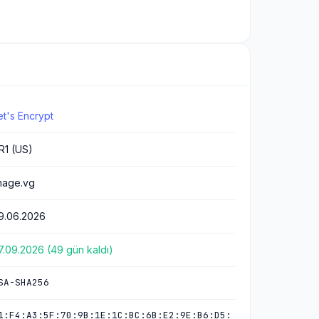
et's Encrypt
R1 (US)
mage.vg
9.06.2026
7.09.2026 (49 gün kaldı)
SA-SHA256
1:F4:A3:5F:70:9B:1E:1C:BC:6B:E2:9E:B6:D5: