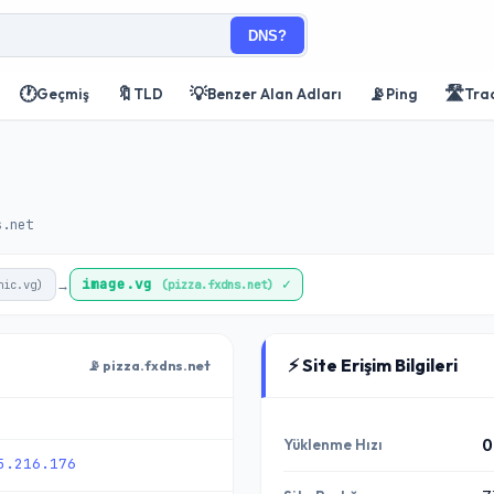
DNS?
🕐
🔖
💡
📡
🛣️
Geçmiş
TLD
Benzer Alan Adları
Ping
Tra
s.net
image.vg
✓
→
nic.vg)
(pizza.fxdns.net)
⚡ Site Erişim Bilgileri
📡 pizza.fxdns.net
Yüklenme Hızı
0
5.216.176