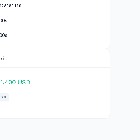
026080110
00s
00s
ri
1,400 USD
.VG