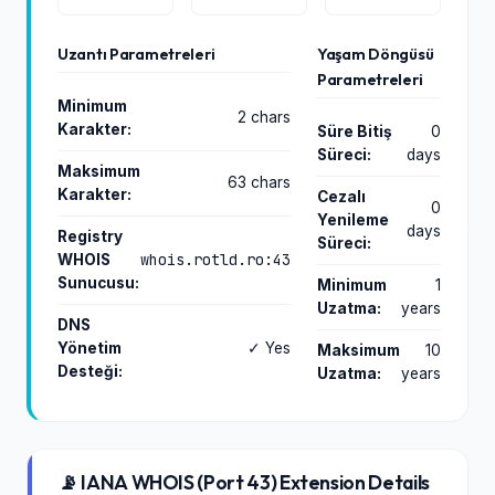
Uzantı Parametreleri
Yaşam Döngüsü
Parametreleri
Minimum
2 chars
Karakter:
Süre Bitiş
0
Süreci:
days
Maksimum
63 chars
Karakter:
Cezalı
0
Yenileme
days
Registry
Süreci:
whois.rotld.ro:43
WHOIS
Sunucusu:
Minimum
1
Uzatma:
years
DNS
Yönetim
✓ Yes
Maksimum
10
Desteği:
Uzatma:
years
📡 IANA WHOIS (Port 43) Extension Details