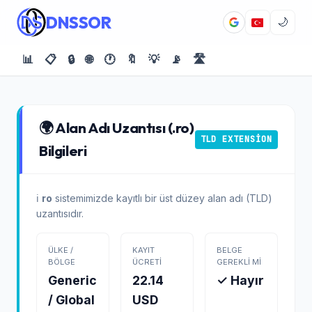
DNSSOR
🌙
📊
📋
🔒
🌐
🕐
🔖
💡
📡
🛣️
🌍 Alan Adı Uzantısı (.ro)
TLD EXTENSION
Bilgileri
ℹ️
ro
sistemimizde kayıtlı bir üst düzey alan adı (TLD)
uzantısıdır.
ÜLKE /
KAYIT
BELGE
BÖLGE
ÜCRETI
GEREKLI MI
Generic
22.14
✓ Hayır
/ Global
USD