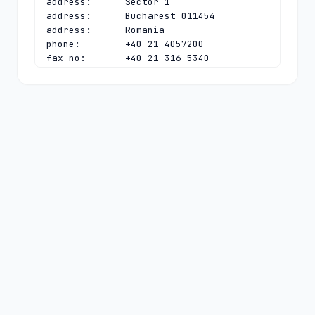
address:      Sector 1

address:      Bucharest 011454

address:      Romania

phone:        +40 21 4057200

fax-no:       +40 21 316 5340

e-mail:       
ionut@rotld.ro
contact:      technical

name:         .ro TLD Tech Contact

organisation: National Institute for 
R&D in Informatics

address:      Bd. Averescu 8-10

address:      Sector 1

address:      Bucharest 011454

address:      Romania

phone:        +40 21 4057200

fax-no:       +40 21 316 1084

e-mail:       
dns@rotld.ro
nserver:      DNS-AT.ROTLD.RO 
2001:628:453:bb:0:0:0:6 78.104.145.6

nserver:      DNS-C.ROTLD.RO 
194.0.11.113 2001:678:e:113:0:0:0:53
