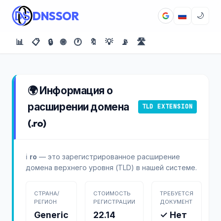
DNSSOR
🌙
📊
📋
🔒
🌐
🕐
🔖
💡
📡
🛣️
🌍 Информация о
расширении домена
TLD EXTENSION
(.ro)
ℹ️
ro
— это зарегистрированное расширение
домена верхнего уровня (TLD) в нашей системе.
СТРАНА/
СТОИМОСТЬ
ТРЕБУЕТСЯ
РЕГИОН
РЕГИСТРАЦИИ
ДОКУМЕНТ
Generic
22.14
✓ Нет