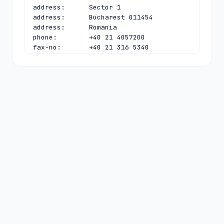
address:      Sector 1

address:      Bucharest 011454

address:      Romania

phone:        +40 21 4057200

fax-no:       +40 21 316 5340

e-mail:       
ionut@rotld.ro
contact:      technical

name:         .ro TLD Tech Contact

organisation: National Institute for 
R&D in Informatics

address:      Bd. Averescu 8-10

address:      Sector 1

address:      Bucharest 011454

address:      Romania

phone:        +40 21 4057200

fax-no:       +40 21 316 1084

e-mail:       
dns@rotld.ro
nserver:      DNS-AT.ROTLD.RO 
2001:628:453:bb:0:0:0:6 78.104.145.6

nserver:      DNS-C.ROTLD.RO 