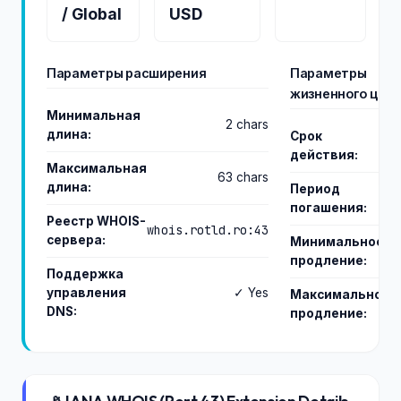
/ Global
USD
Параметры расширения
Параметры
жизненного цикл
Минимальная
2 chars
длина:
Срок
действия:
Максимальная
63 chars
длина:
Период
погашения:
Реестр WHOIS-
whois.rotld.ro:43
сервера:
Минимальное
продление:
y
Поддержка
управления
✓ Yes
Максимальное
DNS:
продление:
y