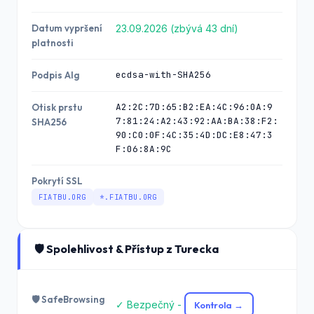
Datum vypršení
23.09.2026 (zbývá 43 dní)
platnosti
ecdsa-with-SHA256
Podpis Alg
A2:2C:7D:65:B2:EA:4C:96:0A:9
Otisk prstu
7:81:24:A2:43:92:AA:BA:38:F2:
SHA256
90:C0:0F:4C:35:4D:DC:E8:47:3
F:06:8A:9C
Pokrytí SSL
FIATBU.ORG
*.FIATBU.ORG
🛡️ Spolehlivost & Přístup z Turecka
🛡️ SafeBrowsing
✓ Bezpečný -
Kontrola →