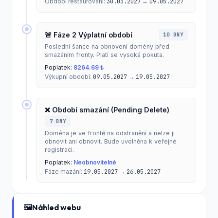
Období restaurování:
30.03.2027
→
09.05.2027
🚨 Fáze 2 Výplatní období
10 DNY
Poslední šance na obnovení domény před
smazáním fronty. Platí se vysoká pokuta.
Poplatek:
8264.69 ₺
Výkupní období:
09.05.2027
→
19.05.2027
❌ Období smazání (Pending Delete)
7 DNY
Doména je ve frontě na odstranění a nelze ji
obnovit ani obnovit. Bude uvolněna k veřejné
registraci.
Poplatek:
Neobnovitelné
Fáze mazání:
19.05.2027
→
26.05.2027
🖼️
Náhled webu