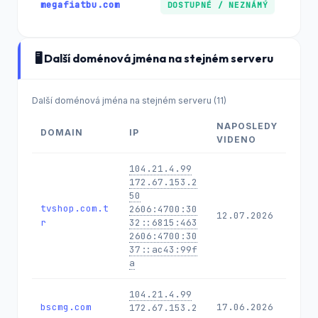
megafiatbu.com
DOSTUPNÉ / NEZNÁMÝ
🖥️ Další doménová jména na stejném serveru
Další doménová jména na stejném serveru (11)
NAPOSLEDY
DOMAIN
IP
VIDENO
104.21.4.99
172.67.153.2
50
tvshop.com.t
2606:4700:30
12.07.2026
r
32::6815:463
2606:4700:30
37::ac43:99f
a
104.21.4.99
bscmg.com
17.06.2026
172.67.153.2