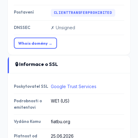
Postavení
CLIENTTRANSFERPROHIBITED
DNSSEC
✗ Unsigned
Whois domény →
🔒 Informace o SSL
Poskytovatel SSL
Google Trust Services
Podrobnosti o
WE1 (US)
emitentovi
Vydáno Komu
fiatbu.org
Platnost od
25.06.2026