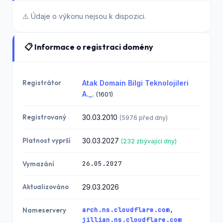
104.21.4.99
bilvio.com
07.04.2026
172.67.153.2
⚠️ Údaje o výkonu nejsou k dispozici.
50
📋 Informace o registraci domény
guineaecuato
104.21.4.99
rialpress.co
172.67.153.2
18.11.2025
50
m
Registrátor
Atak Domain Bilgi Teknolojileri
104.21.4.99
A._.
(1601)
villasor.com
24.06.2024
172.67.153.2
50
Registrovaný
30.03.2010
(5976 před dny)
104.21.4.99
dailyfacts.n
03.04.2023
172.67.153.2
Platnost vyprší
30.03.2027
(232 zbývající dny)
et
50
26.05.2027
Vymazání
Aktualizováno
29.03.2026
arch.ns.cloudflare.com
,
Nameservery
jillian.ns.cloudflare.com