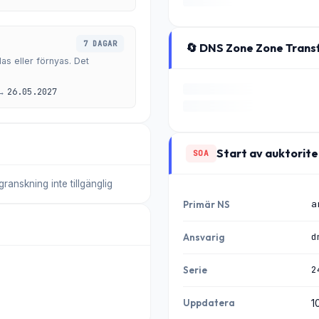
7 DAGAR
🔄 DNS Zone Zone Trans
as eller förnyas. Det
→
26.05.2027
Start av auktorite
SOA
nskning inte tillgänglig
a
Primär NS
d
Ansvarig
2
Serie
Uppdatera
1