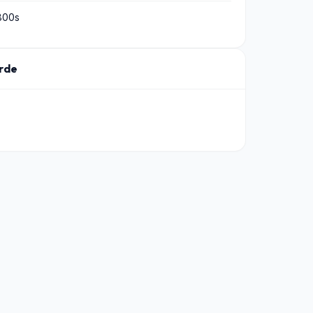
800s
rde