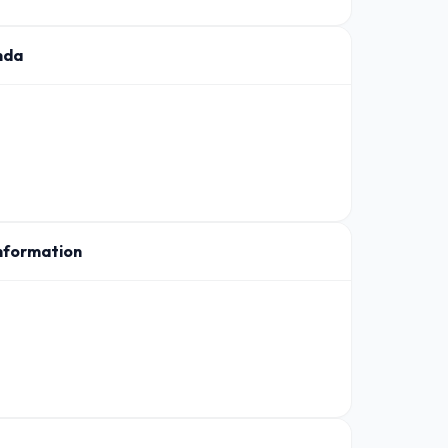
nda
nformation