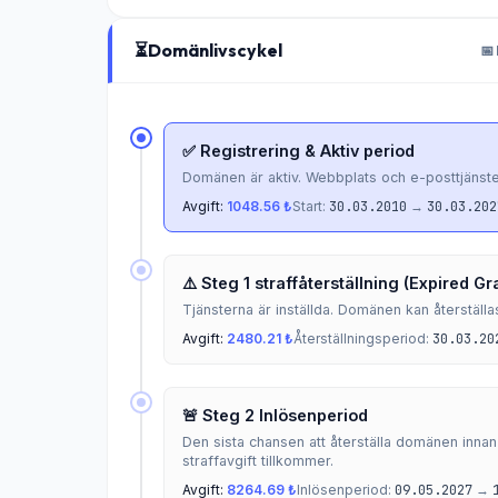
⏳
Domänlivscykel
📅
✅ Registrering & Aktiv period
Domänen är aktiv. Webbplats och e-posttjänste
Avgift:
1048.56 ₺
Start:
30.03.2010
→
30.03.202
⚠️ Steg 1 straffåterställning (Expired Gr
Tjänsterna är inställda. Domänen kan återställa
Avgift:
2480.21 ₺
Återställningsperiod:
30.03.20
🚨 Steg 2 Inlösenperiod
Den sista chansen att återställa domänen inna
straffavgift tillkommer.
Avgift:
8264.69 ₺
Inlösenperiod:
09.05.2027
→