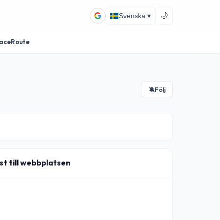
🌙
Svenska ▾
aceRoute
Följ
🔕
t till webbplatsen