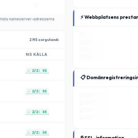
⚡ Webbplatsens presta
främsta nameserver-adresserna
2 NS sorgulandı
NS KÄLLA
✓ 2/2: OK
📋 Domänregistreringsi
✓ 2/2: OK
✓ 2/2: OK
✓ 2/2: OK
🔒 SSL-information