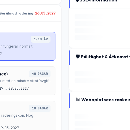
26.05.2027
 Beräknad radering:
1-10 ÅR
r fungerar normalt.
7
🛡️ Pålitlighet & Åtkomst
ace)
40 DAGAR
s med en mindre straffavgift.
27
→
09.05.2027
📊 Webbplatsens rankni
10 DAGAR
n raderingskön. Hög
19.05.2027