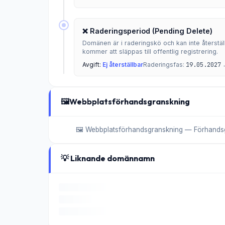
❌ Raderingsperiod (Pending Delete)
Domänen är i raderingskö och kan inte återställ
kommer att släppas till offentlig registrering.
Avgift:
Ej återställbar
Raderingsfas:
19.05.2027
🖼️
Webbplatsförhandsgranskning
🖼️ Webbplatsförhandsgranskning — Förhandsgra
💡 Liknande domännamn