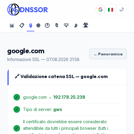
DNSSOR
🌙
📊
📋
🔒
🌐
🕐
🔖
💡
📡
🛣️
google.com
← Panoramica
Informazioni SSL — 07.08.2026 21:58
🔗 Validazione catena SSL — google.com
✓
google.com →
192.178.25.238
✓
Tipo di server:
gws
Il certificato dovrebbe essere considerato
✓
attendibile da tutti i principali browser (tutti i