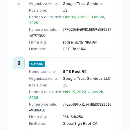
Organizzazione:
Google Trust Services
Posizione:
US
Periodo di validità:
Dec 13, 2023 → Feb 20,
2029
Numero seriale:
7FF32D6B409D15D5965B0587
3A7C72E0
Firma Alg:
ecdsa-with-SHA384
Emittente:
GTS Root R4
🔒
Catena
Nome comune:
GTS Root R4
Organizzazione:
Google Trust Services LLC
Posizione:
US
Periodo di validità:
Nov 15, 2023 → Jan 28,
2028
Numero seriale:
7FE530BF331343BEDD821610
493D8A1B
Firma Alg:
RSA-SHA256
Emittente:
GlobalSign Root CA