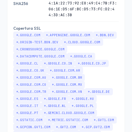
4:1A:22:73:92:E0:49:C4:7B:F3:
SHA256
06:1E:D5:6F:BC:D5:73:FC:D2:4
4:3D:AC:3B
Copertura SSL
*.GOOGLE.COM
*.APPENGINE.GOOGLE.COM
*.BDN.DEV
*.ORIGIN-TEST.BDN.DEV
*.CLOUD.GOOGLE.COM
*.CROWDSOURCE.GOOGLE.COM
*.DATACOMPUTE.GOOGLE.COM
*.GOOGLE.CA
*.GOOGLE.CL
*.GOOGLE.CO.IN
*.GOOGLE.CO.JP
*.GOOGLE.CO.UK
*.GOOGLE.COM.AR
*.GOOGLE.COM.AU
*.GOOGLE.COM.BR
*.GOOGLE.COM.CO
*.GOOGLE.COM.MX
*.GOOGLE.COM.TR
*.GOOGLE.COM.VN
*.GOOGLE.DE
*.GOOGLE.ES
*.GOOGLE.FR
*.GOOGLE.HU
*.GOOGLE.IT
*.GOOGLE.NL
*.GOOGLE.PL
*.GOOGLE.PT
*.GEMINI.CLOUD.GOOGLE.COM
*.GSTATIC.COM
*.METRIC.GSTATIC.COM
*.GVT1.COM
*.GCPCDN.GVT1.COM
*.GVT2.COM
*.GCP.GVT2.COM