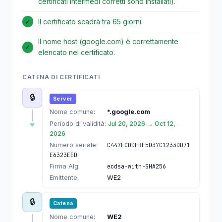
certificati intermedi corretti sono installati).
✓
Il certificato scadrà tra 65 giorni.
Il nome host (google.com) è correttamente
✓
elencato nel certificato.
CATENA DI CERTIFICATI
🔒
Server
Nome comune:
*.google.com
Periodo di validità:
Jul 20, 2026 → Oct 12,
2026
Numero seriale:
C447FCDDFBF5D37C1233DD71
E6323EED
Firma Alg:
ecdsa-with-SHA256
Emittente:
WE2
🔒
Catena
Nome comune:
WE2