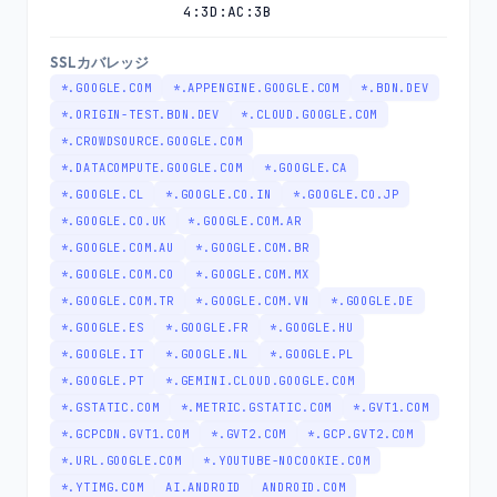
4:3D:AC:3B
SSLカバレッジ
*.GOOGLE.COM
*.APPENGINE.GOOGLE.COM
*.BDN.DEV
*.ORIGIN-TEST.BDN.DEV
*.CLOUD.GOOGLE.COM
*.CROWDSOURCE.GOOGLE.COM
*.DATACOMPUTE.GOOGLE.COM
*.GOOGLE.CA
*.GOOGLE.CL
*.GOOGLE.CO.IN
*.GOOGLE.CO.JP
*.GOOGLE.CO.UK
*.GOOGLE.COM.AR
*.GOOGLE.COM.AU
*.GOOGLE.COM.BR
*.GOOGLE.COM.CO
*.GOOGLE.COM.MX
*.GOOGLE.COM.TR
*.GOOGLE.COM.VN
*.GOOGLE.DE
*.GOOGLE.ES
*.GOOGLE.FR
*.GOOGLE.HU
*.GOOGLE.IT
*.GOOGLE.NL
*.GOOGLE.PL
*.GOOGLE.PT
*.GEMINI.CLOUD.GOOGLE.COM
*.GSTATIC.COM
*.METRIC.GSTATIC.COM
*.GVT1.COM
*.GCPCDN.GVT1.COM
*.GVT2.COM
*.GCP.GVT2.COM
*.URL.GOOGLE.COM
*.YOUTUBE-NOCOOKIE.COM
*.YTIMG.COM
AI.ANDROID
ANDROID.COM