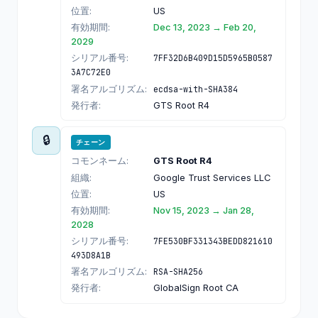
位置:
US
有効期間:
Dec 13, 2023 → Feb 20,
2029
シリアル番号:
7FF32D6B409D15D5965B0587
3A7C72E0
署名アルゴリズム:
ecdsa-with-SHA384
発行者:
GTS Root R4
🔒
チェーン
コモンネーム:
GTS Root R4
組織:
Google Trust Services LLC
位置:
US
有効期間:
Nov 15, 2023 → Jan 28,
2028
シリアル番号:
7FE530BF331343BEDD821610
493D8A1B
署名アルゴリズム:
RSA-SHA256
発行者:
GlobalSign Root CA