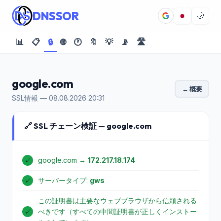
DNSSOR
🌙
📊
📋
🔒
🌐
🕐
🔖
💡
📡
🛣️
google.com
← 概要
SSL情報 — 08.08.2026 20:31
🔗 SSL チェーン検証 — google.com
✓
google.com →
172.217.18.174
✓
サーバータイプ:
gws
この証明書は主要なウェブブラウザから信頼される
✓
べきです（すべての中間証明書が正しくインストー