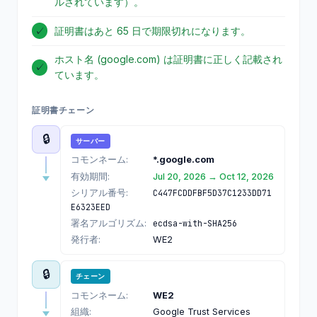
ルされています）。
✓
証明書はあと 65 日で期限切れになります。
ホスト名 (google.com) は証明書に正しく記載され
✓
ています。
証明書チェーン
🔒
サーバー
コモンネーム:
*.google.com
有効期間:
Jul 20, 2026 → Oct 12, 2026
シリアル番号:
C447FCDDFBF5D37C1233DD71
E6323EED
署名アルゴリズム:
ecdsa-with-SHA256
発行者:
WE2
🔒
チェーン
コモンネーム:
WE2
組織:
Google Trust Services