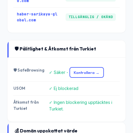
0.com
haber-sarikaya-gl
TILLGÄNGLIG / OKÄND
obal.com
🛡️ Pålitlighet & Åtkomst från Turkiet
🛡️ SafeBrowsing
✓ Säker -
Kontrollera →
USOM
✓ Ej blockerad
Åtkomst från
✓ Ingen blockering upptäcktes i
Turkiet
Turkiet.
💰 Domän uppskattat värde