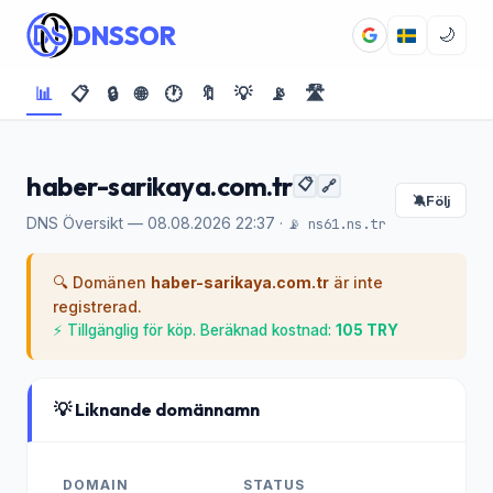
DNSSOR
🌙
📊
📋
🔒
🌐
🕐
🔖
💡
📡
🛣️
haber-sarikaya.com.tr
📋
🔗
Följ
🔕
DNS Översikt — 08.08.2026 22:37 ·
📡 ns61.ns.tr
🔍 Domänen
haber-sarikaya.com.tr
är inte
registrerad.
⚡ Tillgänglig för köp. Beräknad kostnad:
105 TRY
💡 Liknande domännamn
DOMAIN
STATUS