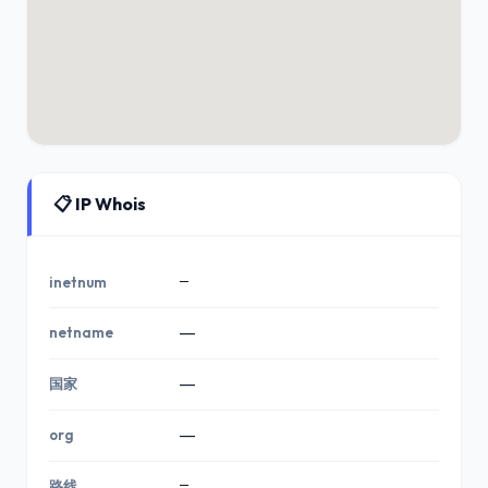
📋 IP Whois
—
inetnum
netname
—
国家
—
org
—
—
路线