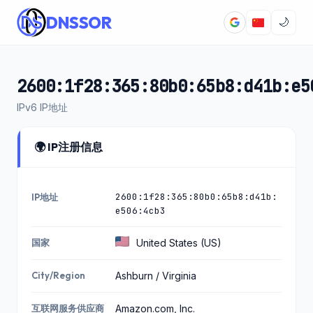
DNSSOR
🌙
2600:1f28:365:80b0:65b8:d41b:e5
IPv6 IP地址
🌍 IP注册信息
2600:1f28:365:80b0:65b8:d41b:
IP地址
e506:4cb3
国家
United States (US)
City/Region
Ashburn / Virginia
互联网服务供应商
Amazon.com, Inc.