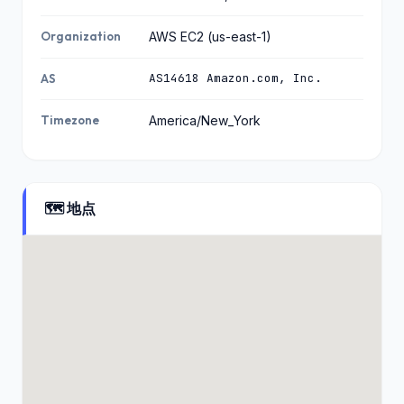
Organization
AWS EC2 (us-east-1)
AS14618 Amazon.com, Inc.
AS
Timezone
America/New_York
🗺️ 地点