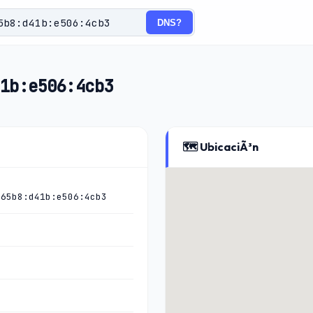
DNS?
1b:e506:4cb3
🗺️ UbicaciÃ³n
:65b8:d41b:e506:4cb3
)