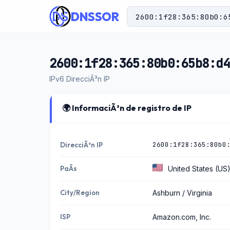
DNSSOR
2600:1f28:365:80b0:65b8:d4
IPv6 DirecciÃ³n IP
🌍 InformaciÃ³n de registro de IP
2600:1f28:365:80b0
DirecciÃ³n IP
PaÃ­s
United States (US
City/Region
Ashburn / Virginia
ISP
Amazon.com, Inc.