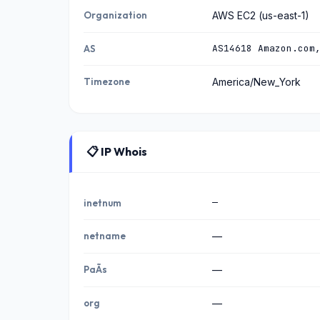
Organization
AWS EC2 (us-east-1)
AS14618 Amazon.com
AS
Timezone
America/New_York
📋 IP Whois
—
inetnum
netname
—
PaÃ­s
—
org
—