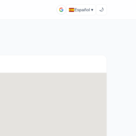
🌙
Español ▾