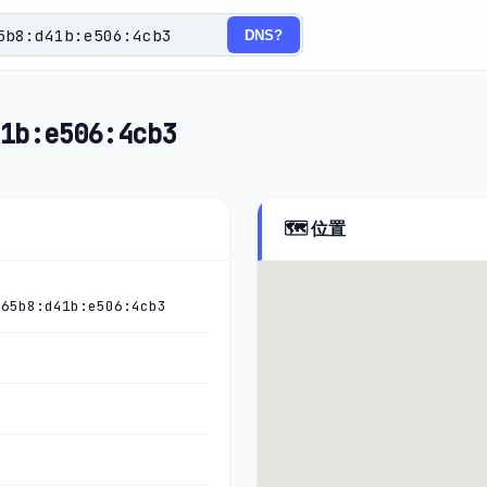
DNS?
1b:e506:4cb3
🗺️ 位置
:65b8:d41b:e506:4cb3
)