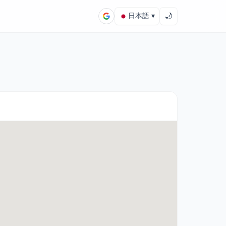
🌙
日本語 ▾