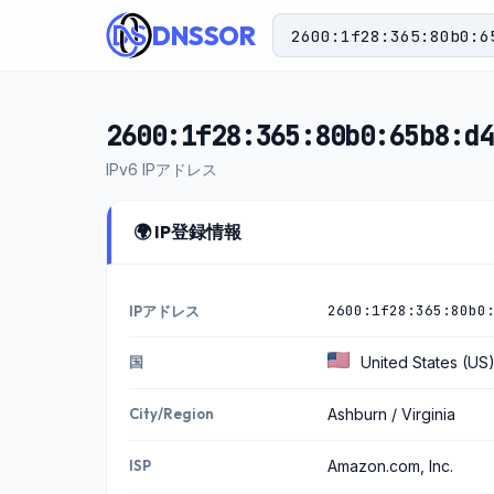
DNSSOR
2600:1f28:365:80b0:65b8:d4
IPv6 IPアドレス
🌍 IP登録情報
2600:1f28:365:80b0
IPアドレス
国
United States (US
City/Region
Ashburn / Virginia
ISP
Amazon.com, Inc.