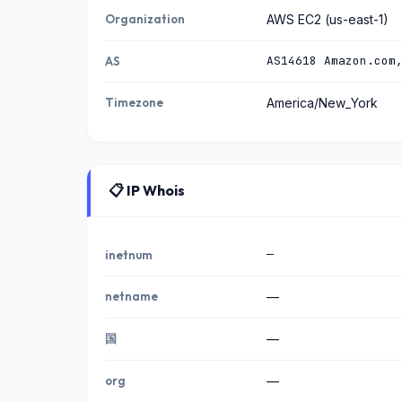
Organization
AWS EC2 (us-east-1)
AS14618 Amazon.com
AS
Timezone
America/New_York
📋 IP Whois
—
inetnum
netname
—
国
—
org
—