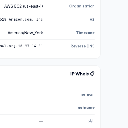
AWS EC2 (us-east-1)
Organization
618 Amazon.com, Inc.
AS
America/New_York
Timezone
18-97-14-81.crawl.commoncrawl.org
Reverse DNS
📋 IP Whois
—
inetnum
—
netname
البلد
—