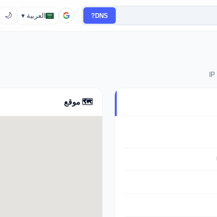
🌙
DNS?
العربية ▾
🗺️ موقع