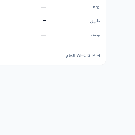
—
org
—
طريق
وصف
—
WHOIS IP الخام