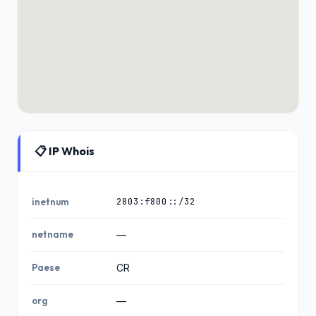
📋 IP Whois
2803:f800::/32
inetnum
netname
—
Paese
CR
org
—