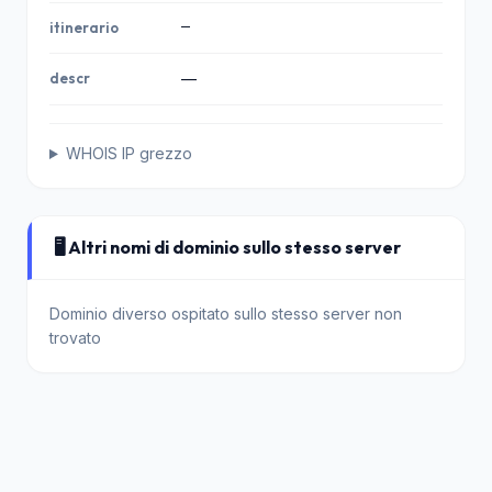
—
itinerario
descr
—
WHOIS IP grezzo
🖥️ Altri nomi di dominio sullo stesso server
Dominio diverso ospitato sullo stesso server non
trovato