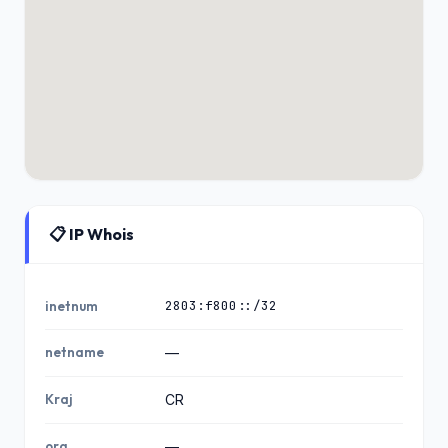
📋 IP Whois
2803:f800::/32
inetnum
netname
—
Kraj
CR
org
—