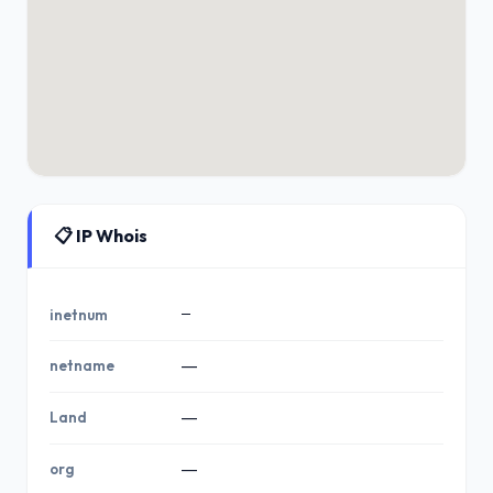
📋 IP Whois
—
inetnum
netname
—
Land
—
org
—