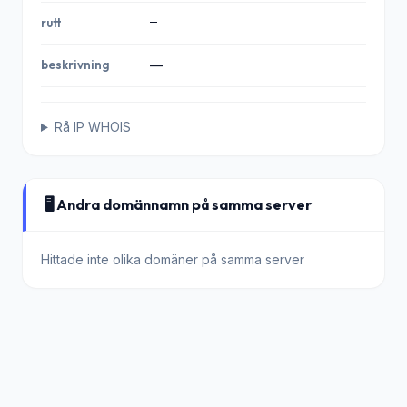
—
rutt
beskrivning
—
Rå IP WHOIS
🖥️ Andra domännamn på samma server
Hittade inte olika domäner på samma server