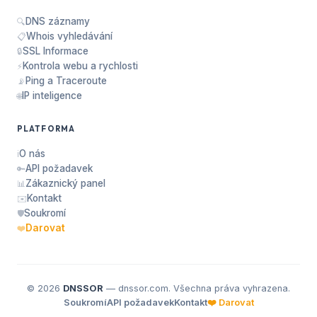
DNS záznamy
🔍
Whois vyhledávání
📋
SSL Informace
🔒
Kontrola webu a rychlosti
⚡
Ping a Traceroute
📡
IP inteligence
🌐
PLATFORMA
O nás
ℹ️
API požadavek
🔑
Zákaznický panel
📊
Kontakt
✉️
Soukromí
🛡️
Darovat
❤️
© 2026
DNSSOR
— dnssor.com. Všechna práva vyhrazena.
Soukromí
API požadavek
Kontakt
❤️ Darovat