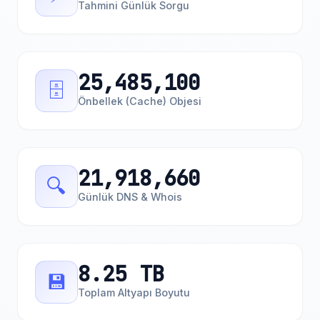
Tahmini Günlük Sorgu
25,485,100
🗄️
Önbellek (Cache) Objesi
21,918,660
🔍
Günlük DNS & Whois
8.25 TB
💾
Toplam Altyapı Boyutu