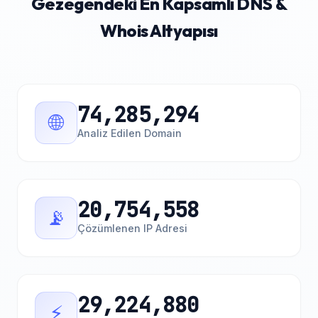
Gezegendeki En Kapsamlı DNS &
Whois Altyapısı
74,285,294
🌐
Analiz Edilen Domain
20,754,558
📡
Çözümlenen IP Adresi
29,224,880
⚡