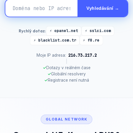
Vyhledávání →
Rychlý dotaz:
⚡ opanel.net
⚡ sslci.com
⚡ blacklist.com.tr
⚡ f8.re
216.73.217.2
Moje IP adresa:
|
✓
Dotazy v reálném čase
✓
Globální resolvery
✓
Registrace není nutná
GLOBAL NETWORK