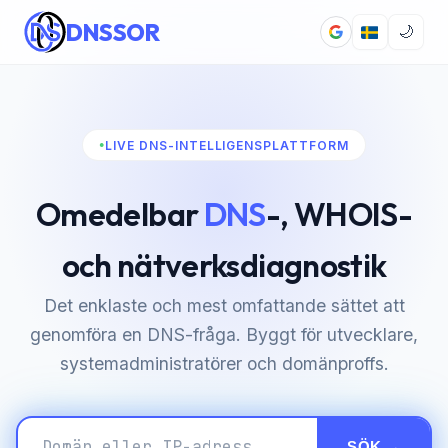
DNSSOR
🌙
LIVE DNS-INTELLIGENSPLATTFORM
Omedelbar
DNS
-, WHOIS-
och nätverksdiagnostik
Det enklaste och mest omfattande sättet att
genomföra en DNS-fråga. Byggt för utvecklare,
systemadministratörer och domänproffs.
SÖK →