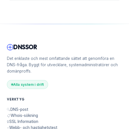
DNSSOR
Det enklaste och mest omfattande sättet att genomföra en
DNS-fråga. Byggt för utvecklare, systemadministratörer och
domänproffs.
Alla system i drift
VERKTYG
DNS-post
🔍
Whois-sökning
📋
SSL Information
🔒
Webb- och hastighetstest
⚡