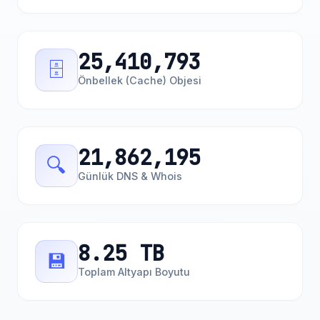
25,410,793
🗄️
Önbellek (Cache) Objesi
21,862,195
🔍
Günlük DNS & Whois
8.25 TB
💾
Toplam Altyapı Boyutu