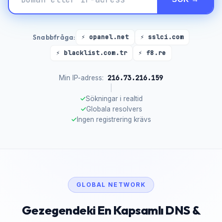
Snabbfråga:
⚡ opanel.net
⚡ sslci.com
⚡ blacklist.com.tr
⚡ f8.re
216.73.216.159
Min IP-adress:
|
✓
Sökningar i realtid
✓
Globala resolvers
✓
Ingen registrering krävs
GLOBAL NETWORK
Gezegendeki En Kapsamlı DNS &