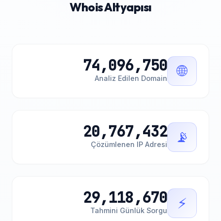
Whois Altyapısı
74,096,750
🌐
Analiz Edilen Domain
20,767,432
📡
Çözümlenen IP Adresi
29,118,670
⚡
Tahmini Günlük Sorgu