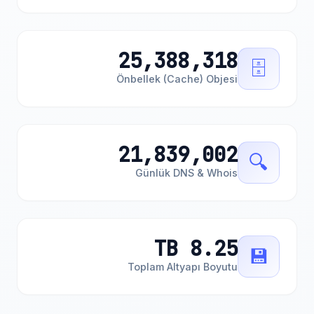
25,388,318
🗄️
Önbellek (Cache) Objesi
21,839,002
🔍
Günlük DNS & Whois
8.25 TB
💾
Toplam Altyapı Boyutu