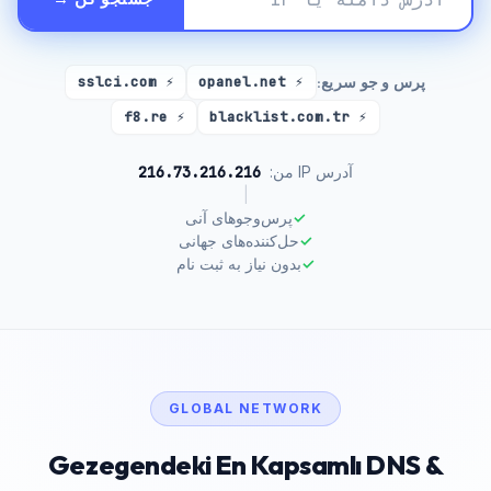
پرس و جو سریع:
⚡ sslci.com
⚡ opanel.net
⚡ f8.re
⚡ blacklist.com.tr
216.73.216.216
آدرس IP من:
|
✓
پرس‌وجوهای آنی
✓
حل‌کننده‌های جهانی
✓
بدون نیاز به ثبت نام
GLOBAL NETWORK
Gezegendeki En Kapsamlı DNS &