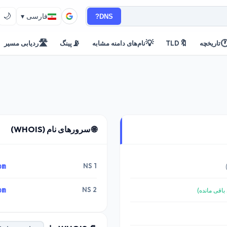
🌙
DNS?
فارسی ▾
🛣️
📡
💡
🔖

ردیابی مسیر
پینگ
نام‌های دامنه مشابه
TLD
تاریخچه
🌐 سرورهای نام (WHOIS)
om
NS 1
om
NS 2