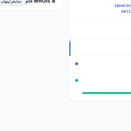
📄 WHOIS خام
نمایش/پنهان 
ignacio
nell