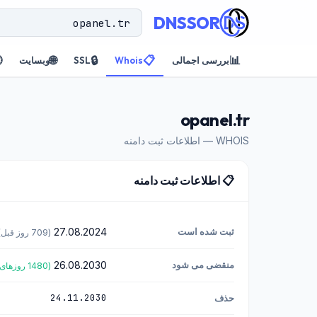
DNSSOR

🌐
🔒
📋
📊
وبسایت
SSL
Whois
بررسی اجمالی
opanel.tr
WHOIS — اطلاعات ثبت دامنه
📋 اطلاعات ثبت دامنه
27.08.2024
ثبت شده است
(709 روز قبل)
26.08.2030
منقضی می شود
(1480 روزهای باقی مانده)
24.11.2030
حذف