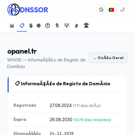
DNSSOR
🌙
📊
📋
🔒
🌐
🕐
🔖
💡
📡
🛣️
opanel.tr
← VisÃ£o Geral
WHOIS — InformaÃ§Ã£o de Registo de
DomÃ­nio
📋 InformaÃ§Ã£o de Registo de DomÃ­nio
Registrado
27.08.2024
(711 dias atrÃ¡s)
Expira
26.08.2030
(1478 dias restantes)
24.11.2030
EliminaÃ§Ã£o