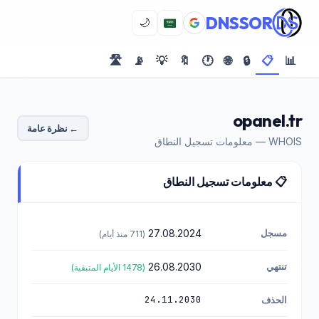
DNSSOR
🌙
🛣️
📡
💡
🔖
🕐
🌐
🔒
📋
📊
opanel.tr
← نظرة عامة
WHOIS — معلومات تسجيل النطاق
📋 معلومات تسجيل النطاق
مسجل
27.08.2024
(711 منذ أيام)
تنتهي
26.08.2030
(1478 الأيام المتبقية)
24.11.2030
الحذف