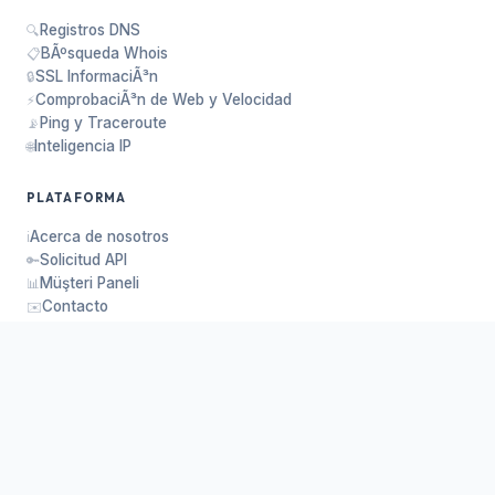
Registros DNS
🔍
BÃºsqueda Whois
📋
SSL InformaciÃ³n
🔒
ComprobaciÃ³n de Web y Velocidad
⚡
Ping y Traceroute
📡
Inteligencia IP
🌐
PLATAFORMA
Acerca de nosotros
ℹ️
Solicitud API
🔑
Müşteri Paneli
📊
Contacto
✉️
Privacidad
🛡️
Donar
❤️
© 2026
DNSSOR
— dnssor.com. Reservados todos los
derechos.
Privacidad
Solicitud API
Contacto
❤️ Donar