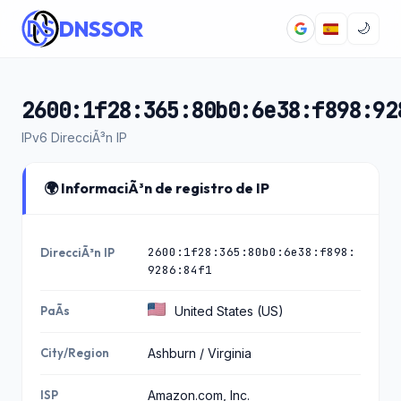
DNSSOR
🌙
2600:1f28:365:80b0:6e38:f898:92
IPv6 DirecciÃ³n IP
🌍 InformaciÃ³n de registro de IP
2600:1f28:365:80b0:6e38:f898:
DirecciÃ³n IP
9286:84f1
PaÃ­s
United States (US)
City/Region
Ashburn / Virginia
ISP
Amazon.com, Inc.