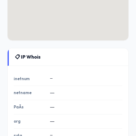
📋 IP Whois
—
inetnum
netname
—
PaÃ­s
—
org
—
—
ruta