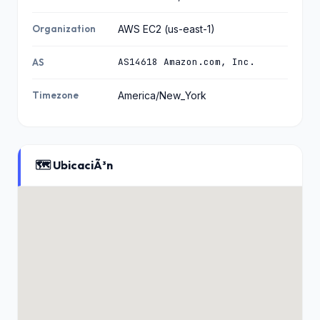
Organization
AWS EC2 (us-east-1)
AS14618 Amazon.com, Inc.
AS
Timezone
America/New_York
🗺️ UbicaciÃ³n