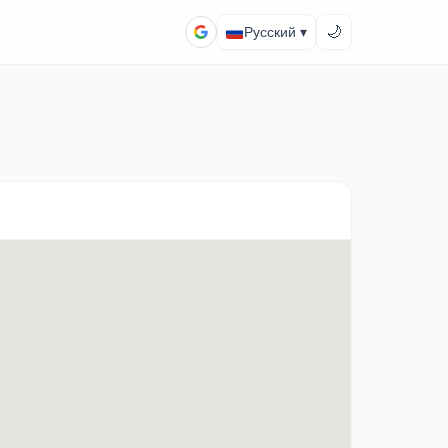
🌙
Русский ▾