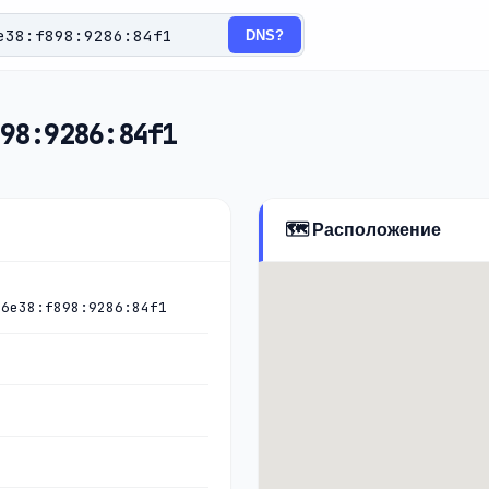
DNS?
98:9286:84f1
🗺️ Расположение
:6e38:f898:9286:84f1
)