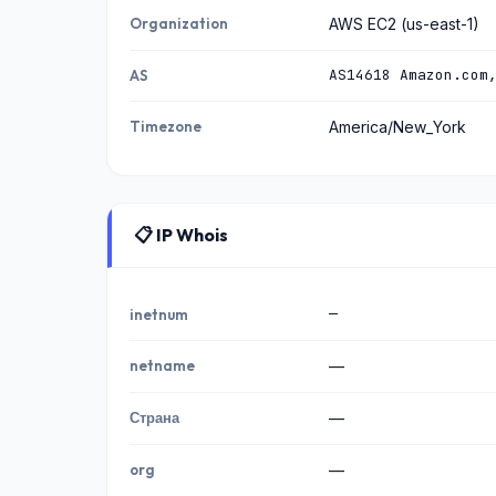
Organization
AWS EC2 (us-east-1)
AS14618 Amazon.com
AS
Timezone
America/New_York
📋 IP Whois
—
inetnum
netname
—
Страна
—
org
—