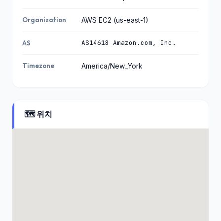
Organization
AWS EC2 (us-east-1)
AS14618 Amazon.com, Inc.
AS
Timezone
America/New_York
🗺️ 위치