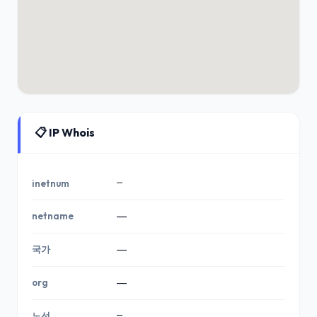
📋 IP Whois
—
inetnum
netname
—
국가
—
org
—
—
노선