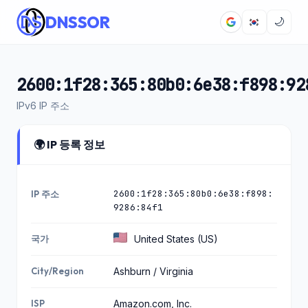
DNSSOR
🌙
2600:1f28:365:80b0:6e38:f898:92
IPv6 IP 주소
🌍 IP 등록 정보
2600:1f28:365:80b0:6e38:f898:
IP 주소
9286:84f1
국가
United States (US)
City/Region
Ashburn / Virginia
ISP
Amazon.com, Inc.