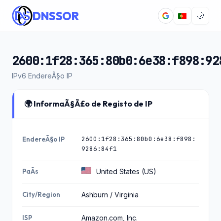
DNSSOR
🌙
2600:1f28:365:80b0:6e38:f898:92
IPv6 EndereÃ§o IP
🌍 InformaÃ§Ã£o de Registo de IP
2600:1f28:365:80b0:6e38:f898:
EndereÃ§o IP
9286:84f1
PaÃ­s
United States (US)
City/Region
Ashburn / Virginia
ISP
Amazon.com, Inc.