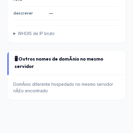
descrever
—
WHOIS de IP bruto
🖥️ Outros nomes de domÃ­nio no mesmo
servidor
DomÃ­nio diferente hospedado no mesmo servidor
nÃ£o encontrado