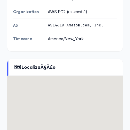
Organization
AWS EC2 (us-east-1)
AS14618 Amazon.com, Inc.
AS
Timezone
America/New_York
🗺️ LocalizaÃ§Ã£o