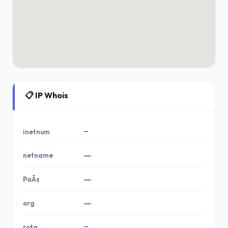
📋 IP Whois
—
inetnum
netname
—
PaÃ­s
—
org
—
—
rota