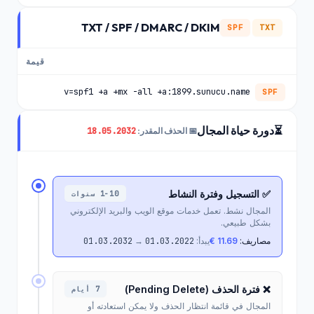
TXT / SPF / DMARC / DKIM
SPF
TXT
قيمة
v=spf1 +a +mx -all +a:1899.sunucu.name
SPF
⏳
دورة حياة المجال
18.05.2032
📅 الحذف المقدر:
✅ التسجيل وفترة النشاط
1-10 سنوات
المجال نشط. تعمل خدمات موقع الويب والبريد الإلكتروني
بشكل طبيعي.
مصاريف:
11.69 €
يبدأ:
01.03.2022
→
01.03.2032
❌ فترة الحذف (Pending Delete)
7 أيام
المجال في قائمة انتظار الحذف ولا يمكن استعادته أو