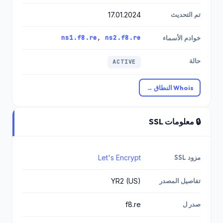
تم التحديث
17.01.2024
ns1.f8.re
,
ns2.f8.re
خوادم الأسماء
حالة
ACTIVE
Whois النطاق →
🔒 معلومات SSL
مزود SSL
Let's Encrypt
تفاصيل المصدر
YR2 (US)
صدر ل
f8.re