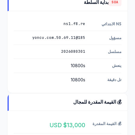
بداية السلطة
SOA
ns1.f8.re
NS الابتدائي
185@50.69.11.yoncu.com
مسؤول
2026080301
مسلسل
ينعش
10800s
تل دقيقة
10800s
💰 القيمة المقدرة للمجال
💰 القيمة المقدرة
$13,000 USD