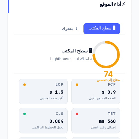
⚡ أداء الموقع
🖥️ سطح المكتب
📱 متحرك
🖥️ سطح المكتب
نقاط الأداء — Lighthouse
74
يحتاج إلى تحسين
LCP
FCP
1.3 s
0.9 s
الطلاء المحتوى الأول
أكبر طلاء المحتوى
CLS
TBT
0.004
360 ms
إجمالي وقت الحظر
تحول التخطيط التراكمي