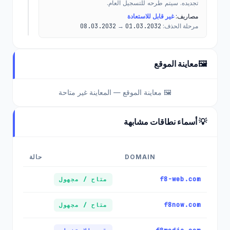
تجديده. سيتم طرحه للتسجيل العام.
مصاريف:
غير قابل للاستعادة
مرحلة الحذف:
01.03.2032
→
08.03.2032
🖼️
معاينة الموقع
🖼️ معاينة الموقع — المعاينة غير متاحة
💡 أسماء نطاقات مشابهة
DOMAIN
حالة
f8-web.com
متاح / مجهول
f8now.com
متاح / مجهول