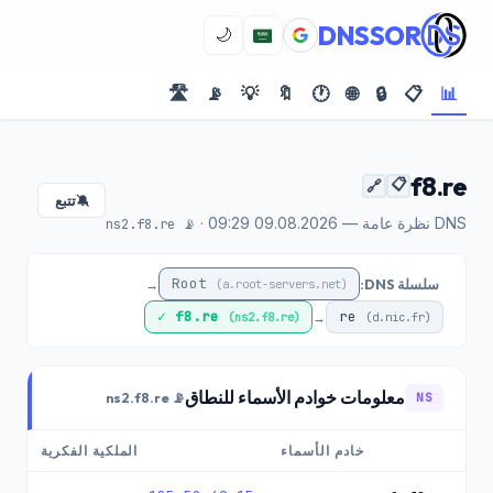
DNSSOR
🌙
🛣️
📡
💡
🔖
🕐
🌐
🔒
📋
📊
f8.re
📋
🔗
تتبع
🔕
DNS نظرة عامة — 09.08.2026 09:29 ·
📡 ns2.f8.re
Root
سلسلة DNS:
→
(a.root-servers.net)
✓
f8.re
re
→
(ns2.f8.re)
(d.nic.fr)
معلومات خوادم الأسماء للنطاق
📡 ns2.f8.re
NS
خادم الأسماء
الملكية الفكرية