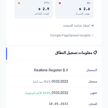
TTI
SI
2.9 s
2.6 s
مؤشر السرعة
الوقت للتفاعل
لقطة شاشة للصفحة
⚡ Google PageSpeed Insights
📋 معلومات تسجيل النطاق
المسجل
Realtime Register B.V.
مسجل
01.03.2022
(1621 منذ أيام)
تنتهي
01.03.2032
(2031 الأيام المتبقية)
18.05.2032
الحذف