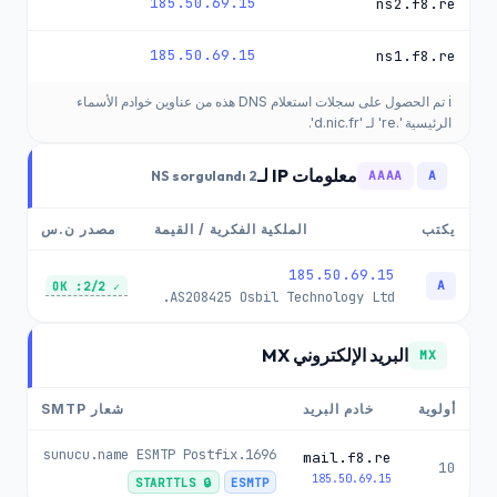
185.50.69.15
ns2.f8.re
185.50.69.15
ns1.f8.re
ℹ️ تم الحصول على سجلات استعلام DNS هذه من عناوين خوادم الأسماء
الرئيسية '.re' لـ 'd.nic.fr'.
معلومات IP لـ
2 NS sorgulandı
AAAA
A
يكتب
الملكية الفكرية / القيمة
مصدر ن.س
185.50.69.15
A
✓ 2/2: OK
AS208425
Osbil Technology Ltd.
البريد الإلكتروني MX
MX
أولوية
خادم البريد
شعار SMTP
1696.sunucu.name ESMTP Postfix
mail.f8.re
10
185.50.69.15
🔒 STARTTLS
ESMTP