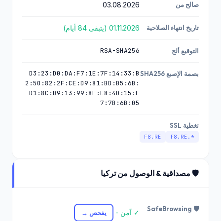
صالح من
03.08.2026
تاريخ انتهاء الصلاحية
01.11.2026 (يتبقى 84 أيام)
RSA-SHA256
التوقيع ألج
D3:23:D0:DA:F7:1E:7F:14:33:B
بصمة الإصبع SHA256
2:50:82:2F:CE:D9:81:BD:B5:6B:
D1:8C:B9:13:99:8F:E8:4D:15:F
7:7B:6B:05
تغطية SSL
F8.RE
*.F8.RE
🛡️ مصداقية & الوصول من تركيا
🛡️ SafeBrowsing
✓ آمن -
يفحص →