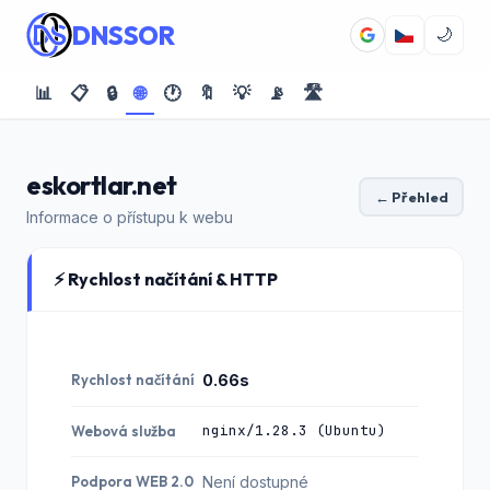
DNSSOR
🌙
📊
📋
🔒
🌐
🕐
🔖
💡
📡
🛣️
eskortlar.net
← Přehled
Informace o přístupu k webu
⚡ Rychlost načítání & HTTP
Rychlost načítání
0.66s
nginx/1.28.3 (Ubuntu)
Webová služba
Podpora WEB 2.0
Není dostupné