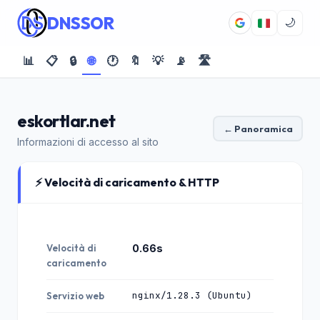
DNSSOR
🌙
📊
📋
🔒
🌐
🕐
🔖
💡
📡
🛣️
eskortlar.net
← Panoramica
Informazioni di accesso al sito
⚡ Velocità di caricamento & HTTP
Velocità di
0.66s
caricamento
nginx/1.28.3 (Ubuntu)
Servizio web