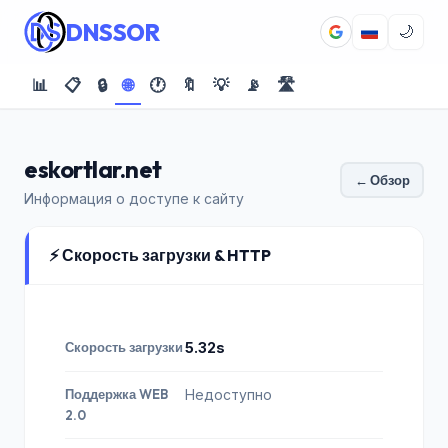
DNSSOR
🌙
📊
📋
🔒
🌐
🕐
🔖
💡
📡
🛣️
eskortlar.net
← Обзор
Информация о доступе к сайту
⚡ Скорость загрузки & HTTP
Скорость загрузки
5.32s
Поддержка WEB
Недоступно
2.0