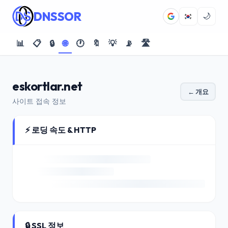
DNSSOR
🌙
📊
📋
🔒
🌐
🕐
🔖
💡
📡
🛣️
eskortlar.net
← 개요
사이트 접속 정보
⚡ 로딩 속도 & HTTP
🔒 SSL 정보