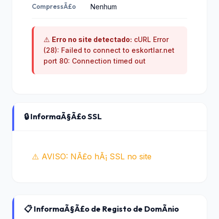
CompressÃ£o
Nenhum
⚠️
Erro no site detectado:
cURL Error
(28): Failed to connect to eskortlar.net
port 80: Connection timed out
🔒 InformaÃ§Ã£o SSL
⚠️ AVISO: NÃ£o hÃ¡ SSL no site
📋 InformaÃ§Ã£o de Registo de DomÃ­nio