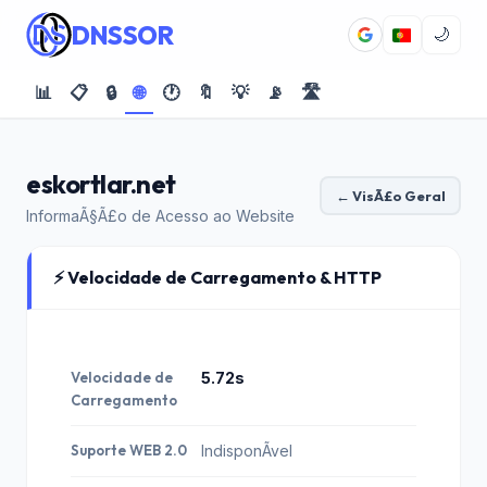
DNSSOR
🌙
📊
📋
🔒
🌐
🕐
🔖
💡
📡
🛣️
eskortlar.net
← VisÃ£o Geral
InformaÃ§Ã£o de Acesso ao Website
⚡ Velocidade de Carregamento & HTTP
Velocidade de
5.72s
Carregamento
Suporte WEB 2.0
IndisponÃ­vel