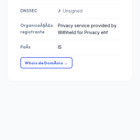
DNSSEC
✗ Unsigned
OrganizaÃ§Ã£o
Privacy service provided by
registrante
Withheld for Privacy ehf
PaÃ­s
IS
Whois de DomÃ­nio →