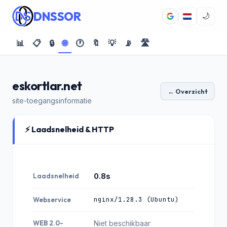
DNSSOR
🌙
📊
📋
🔒
🌐
🕐
🔖
💡
📡
🛣️
eskortlar.net
← Overzicht
site-toegangsinformatie
⚡ Laadsnelheid & HTTP
Laadsnelheid
0.8s
nginx/1.28.3 (Ubuntu)
Webservice
WEB 2.0-
Niet beschikbaar