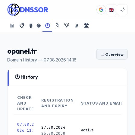
DNSSOR
🌙
📊
📋
🔒
🌐
🕐
🔖
💡
📡
🛣️
opanel.tr
← Overview
Domain History — 07.08.2026 14:18
🕐 History
CHECK
REGISTRATION
AND
STATUS AND EMAIL
AND EXPIRY
UPDATE
07.08.2
27.08.2024
026 11:
active
26.08.2030