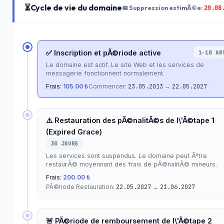
⏳
Cycle de vie du domaine
20.08
📅 Suppression estimÃ©e:
✅ Inscription et pÃ©riode active
1-10 AN
Le domaine est actif. Le site Web et les services de
messagerie fonctionnent normalement.
Frais:
105.00 ₺
Commencer:
23.05.2013
→
22.05.2027
⚠️ Restauration des pÃ©nalitÃ©s de l\'Ã©tape 1
(Expired Grace)
30 JOURS
Les services sont suspendus. Le domaine peut Ãªtre
restaurÃ© moyennant des frais de pÃ©nalitÃ© mineurs.
Frais:
200.00 ₺
PÃ©riode Restauration:
22.05.2027
→
21.06.2027
🚨 PÃ©riode de remboursement de l\'Ã©tape 2