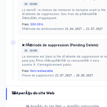
30 JOURS
La derniÃ¨re chance de restaurer le domaine avant la file
d\'attente de suppression. Des frais de pÃ©nalitÃ©
Ã©levÃ©s s\'appliquent.
Frais:
300.00 ₺
PÃ©riode de remboursement:
21.06.2027
→
21.07.2027
❌ PÃ©riode de suppression (Pending Delete)
30 JOURS
Le domaine est dans la file d\'attente de suppression et n
peut pas Ãªtre rÃ©cupÃ©rÃ© ou renouvelÃ©. Il sera
soumis Ã l\'enregistrement public.
Frais:
Non restaurable
Phase de suppression:
21.07.2027
→
20.08.2027
🖼️
AperÃ§u du site Web
🖼️ AperÃ§u du site Web — AperÃ§u indisponible