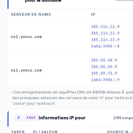
pour le domaine
SERVEUR DE NOMS
IP
185.114.22.9
185.114.21.9
ns2.yoncu.com
185.114.23.9
2a0a:3900::8
185.50.68.9
185.50.69.9
ns1.yoncu.com
185.50.71.9
2a0a:3900::9
ℹ️ Ces enregistrements de requÃªtes DNS ont Ã©tÃ© obtenus Ã part
des principales adresses des serveurs de noms '.tr' pour 'ns44.ns.tr'
'.com.tr' pour 'ns44.ns.tr'.
Informations IP pour
A
AAAA
2 NS sorgu
TAPER
PI / VALEUR
SOURCE N.