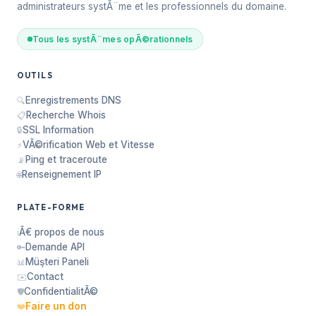
administrateurs systÃ¨me et les professionnels du domaine.
Tous les systÃ¨mes opÃ©rationnels
OUTILS
Enregistrements DNS
🔍
Recherche Whois
📋
SSL Information
🔒
VÃ©rification Web et Vitesse
⚡
Ping et traceroute
📡
Renseignement IP
🌐
PLATE-FORME
Ã€ propos de nous
ℹ️
Demande API
🔑
Müşteri Paneli
📊
Contact
✉️
ConfidentialitÃ©
🛡️
Faire un don
❤️