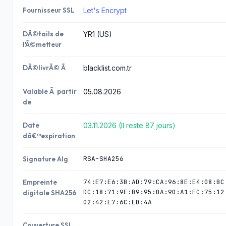
Fournisseur SSL
Let's Encrypt
DÃ©tails de
YR1 (US)
l'Ã©metteur
DÃ©livrÃ© Ã
blacklist.com.tr
Valable Ã partir
05.08.2026
de
Date
03.11.2026 (Il reste 87 jours)
dâ€™expiration
RSA-SHA256
Signature Alg
74:E7:E6:3B:AD:79:CA:96:8E:E4:08:BC
Empreinte
DC:18:71:9E:B9:95:0A:90:A1:FC:75:12
digitale SHA256
02:42:E7:6C:ED:4A
Couverture SSL