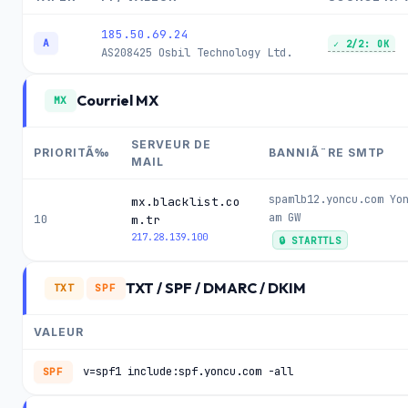
185.50.69.24
A
✓ 2/2: OK
AS208425
Osbil Technology Ltd.
Courriel MX
MX
SERVEUR DE
PRIORITÃ‰
BANNIÃ¨RE SMTP
MAIL
spamlb12.yoncu.com Yo
mx.blacklist.co
am GW
10
m.tr
217.28.139.100
🔒 STARTTLS
TXT / SPF / DMARC / DKIM
TXT
SPF
VALEUR
v=spf1 include:spf.yoncu.com -all
SPF