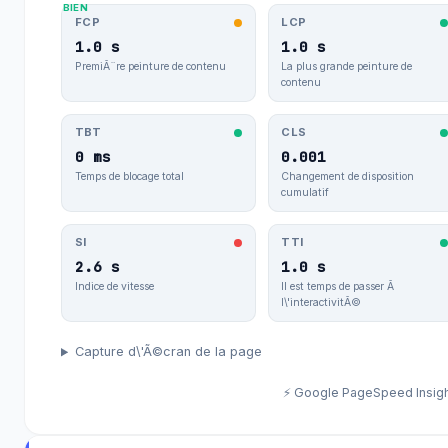
BIEN
FCP
LCP
1.0 s
1.0 s
PremiÃ¨re peinture de contenu
La plus grande peinture de
contenu
TBT
CLS
0 ms
0.001
Temps de blocage total
Changement de disposition
cumulatif
SI
TTI
2.6 s
1.0 s
Indice de vitesse
Il est temps de passer Ã
l\'interactivitÃ©
Capture d\'Ã©cran de la page
⚡ Google PageSpeed Insig