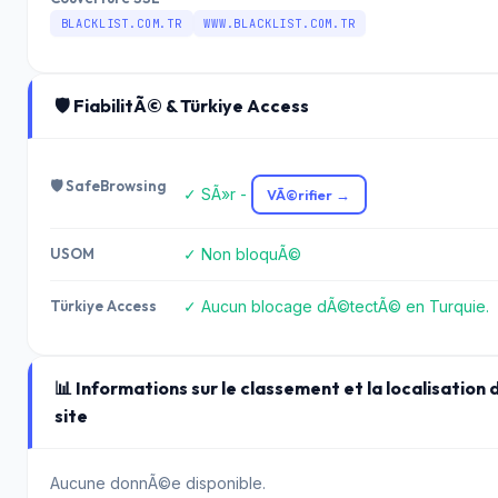
BLACKLIST.COM.TR
WWW.BLACKLIST.COM.TR
🛡️ FiabilitÃ© & Türkiye Access
🛡️ SafeBrowsing
✓ SÃ»r -
VÃ©rifier →
USOM
✓ Non bloquÃ©
Türkiye Access
✓ Aucun blocage dÃ©tectÃ© en Turquie.
📊 Informations sur le classement et la localisation 
site
Aucune donnÃ©e disponible.