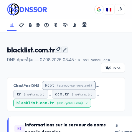
DNSSOR
🌙
📊
📋
🔒
🌐
🕐
🔖
💡
📡
🛣️
blacklist.com.tr
📋
🔗
DNS AperÃ§u — 07.08.2026 08:45 ·
📡 ns1.yoncu.com
Suivre
🔕
Root
ChaÃ®ne DNS:
→
(a.root-servers.net)
tr
com.tr
→
→
(ns44.ns.tr)
(ns44.ns.tr)
blacklist.com.tr
✓
(ns1.yoncu.com)
Informations sur le serveur de noms
📡
NS
ns1.yonc