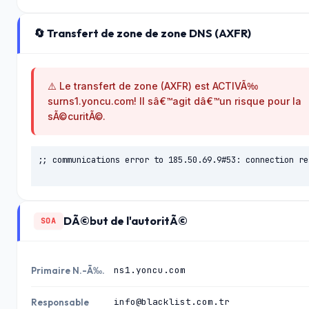
🔄 Transfert de zone de zone DNS (AXFR)
⚠️ Le transfert de zone (AXFR) est ACTIVÃ‰
surns1.yoncu.com! Il sâ€™agit dâ€™un risque pour la
sÃ©curitÃ©.
;; communications error to 185.50.69.9#53: connection res
DÃ©but de l'autoritÃ©
SOA
ns1.yoncu.com
Primaire N.-Ã‰.
info@blacklist.com.tr
Responsable