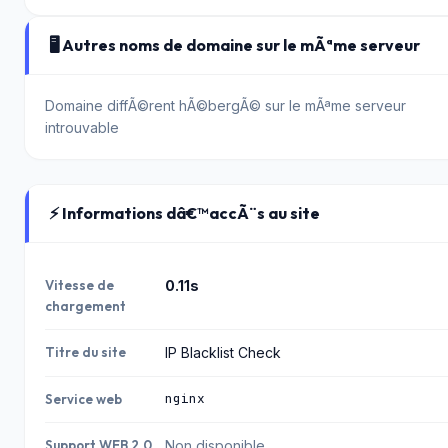
🖥️ Autres noms de domaine sur le mÃªme serveur
Domaine diffÃ©rent hÃ©bergÃ© sur le mÃªme serveur
introuvable
⚡ Informations dâ€™accÃ¨s au site
Vitesse de
0.11s
chargement
Titre du site
IP Blacklist Check
nginx
Service web
Support WEB 2.0
Non disponible