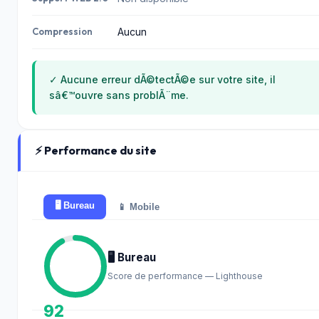
Compression
Aucun
✓ Aucune erreur dÃ©tectÃ©e sur votre site, il
sâ€™ouvre sans problÃ¨me.
⚡ Performance du site
🖥️ Bureau
📱 Mobile
🖥️ Bureau
Score de performance — Lighthouse
92