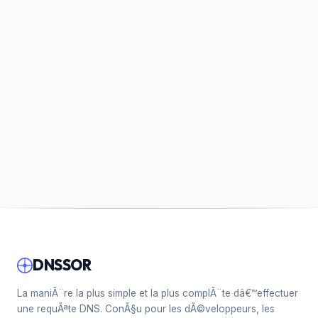
DNSSOR
La maniÃ¨re la plus simple et la plus complÃ¨te dâ€™effectuer
une requÃªte DNS. ConÃ§u pour les dÃ©veloppeurs, les