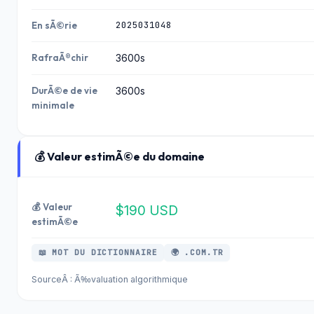
2025031048
En sÃ©rie
RafraÃ®chir
3600s
DurÃ©e de vie
3600s
minimale
💰 Valeur estimÃ©e du domaine
💰 Valeur
$190 USD
estimÃ©e
📖 MOT DU DICTIONNAIRE
🌍 .COM.TR
SourceÂ : Ã‰valuation algorithmique